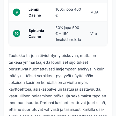
Lempi
100% jopa 400
MGA
6
9
Casino
€
50% jopa 500
Spinania
10
€ + 150
Viro
9
Casino
ilmaiskierroksia
Taulukko tarjoaa tiivistetyn yleiskuvan, mutta on
tärkeää ymmärtää, että lopulliset sijoitukset
perustuvat huomattavasti laajempaan analyysiin kuin
mitä yksittäiset sarakkeet pystyvät näyttämään.
Jokaisen kasinon kohdalla on arvioitu myös
käyttöehtoja, asiakaspalvelun laatua ja saatavuutta,
vastuullisen pelaamisen työkaluja sekä maksutapojen
monipuolisuutta. Parhaat kasinot erottuvat juuri siinä,
että ne suoriutuvat vahvasti ja tasaisesti kaikilla osa-