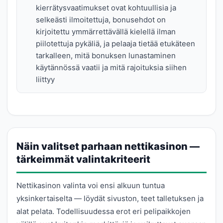
kierrätysvaatimukset ovat kohtuullisia ja
selkeästi ilmoitettuja, bonusehdot on
kirjoitettu ymmärrettävällä kielellä ilman
piilotettuja pykäliä, ja pelaaja tietää etukäteen
tarkalleen, mitä bonuksen lunastaminen
käytännössä vaatii ja mitä rajoituksia siihen
liittyy
Näin valitset parhaan nettikasinon —
tärkeimmät valintakriteerit
Nettikasinon valinta voi ensi alkuun tuntua
yksinkertaiselta — löydät sivuston, teet talletuksen ja
alat pelata. Todellisuudessa erot eri pelipaikkojen