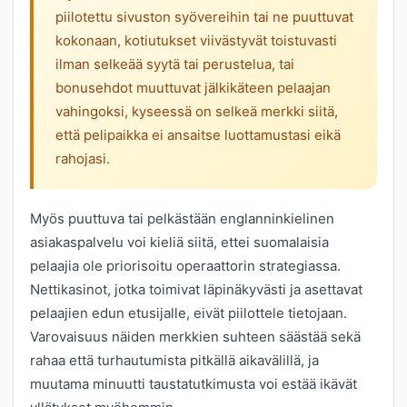
piilotettu sivuston syövereihin tai ne puuttuvat
kokonaan, kotiutukset viivästyvät toistuvasti
ilman selkeää syytä tai perustelua, tai
bonusehdot muuttuvat jälkikäteen pelaajan
vahingoksi, kyseessä on selkeä merkki siitä,
että pelipaikka ei ansaitse luottamustasi eikä
rahojasi.
Myös puuttuva tai pelkästään englanninkielinen
asiakaspalvelu voi kieliä siitä, ettei suomalaisia
pelaajia ole priorisoitu operaattorin strategiassa.
Nettikasinot, jotka toimivat läpinäkyvästi ja asettavat
pelaajien edun etusijalle, eivät piilottele tietojaan.
Varovaisuus näiden merkkien suhteen säästää sekä
rahaa että turhautumista pitkällä aikavälillä, ja
muutama minuutti taustatutkimusta voi estää ikävät