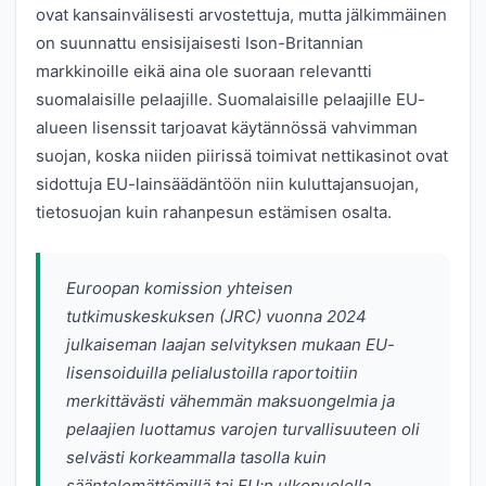
ovat kansainvälisesti arvostettuja, mutta jälkimmäinen
on suunnattu ensisijaisesti Ison-Britannian
markkinoille eikä aina ole suoraan relevantti
suomalaisille pelaajille. Suomalaisille pelaajille EU-
alueen lisenssit tarjoavat käytännössä vahvimman
suojan, koska niiden piirissä toimivat nettikasinot ovat
sidottuja EU-lainsäädäntöön niin kuluttajansuojan,
tietosuojan kuin rahanpesun estämisen osalta.
Euroopan komission yhteisen
tutkimuskeskuksen (JRC) vuonna 2024
julkaiseman laajan selvityksen mukaan EU-
lisensoiduilla pelialustoilla raportoitiin
merkittävästi vähemmän maksuongelmia ja
pelaajien luottamus varojen turvallisuuteen oli
selvästi korkeammalla tasolla kuin
sääntelemättömillä tai EU:n ulkopuolella