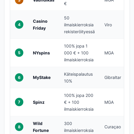
3
€
50
Casino
4
ilmaiskierroksia
Viro
5
Friday
rekisteröityessä
100% jopa 1
1
5
NYspins
000 € + 100
MGA
p
ilmaiskierroksia
Käteispalautus
MyStake
Gibraltar
8
6
10%
100% jopa 200
7
Spinz
€ + 100
MGA
2
ilmaiskierroksia
Wild
300
1
Curaçao
8
Fortune
ilmaiskierroksia
p