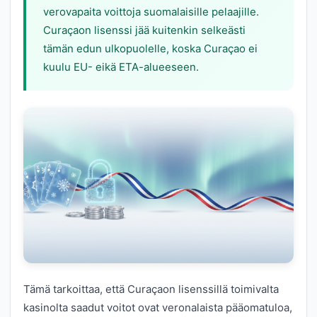
verovapaita voittoja suomalaisille pelaajille.
Curaçaon lisenssi jää kuitenkin selkeästi
tämän edun ulkopuolelle, koska Curaçao ei
kuulu EU- eikä ETA-alueeseen.
Tämä tarkoittaa, että Curaçaon lisenssillä toimivalta
kasinolta saadut voitot ovat veronalaista pääomatuloa,