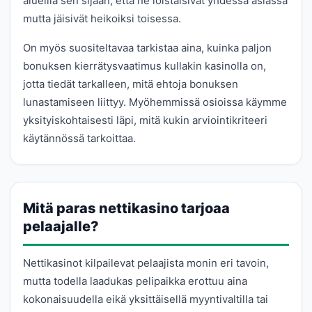
alueilla sen sijaan, että ne loistaisivat yhdessä asiassa
mutta jäisivät heikoiksi toisessa.
On myös suositeltavaa tarkistaa aina, kuinka paljon
bonuksen kierrätysvaatimus kullakin kasinolla on,
jotta tiedät tarkalleen, mitä ehtoja bonuksen
lunastamiseen liittyy. Myöhemmissä osioissa käymme
yksityiskohtaisesti läpi, mitä kukin arviointikriteeri
käytännössä tarkoittaa.
Mitä paras nettikasino tarjoaa
pelaajalle?
Nettikasinot kilpailevat pelaajista monin eri tavoin,
mutta todella laadukas pelipaikka erottuu aina
kokonaisuudella eikä yksittäisellä myyntivaltilla tai