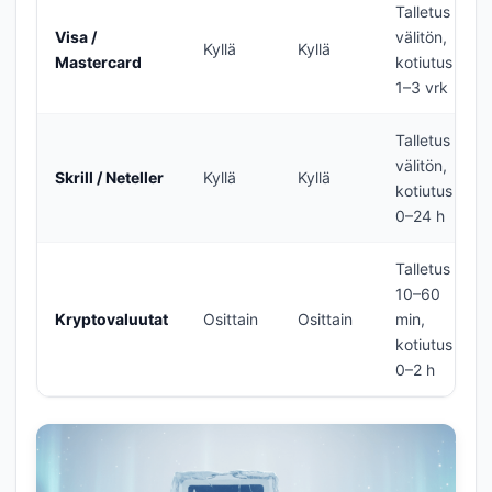
Talletus
Visa /
välitön,
Kyllä
Kyllä
Mastercard
kotiutus
1–3 vrk
Talletus
välitön,
Skrill / Neteller
Kyllä
Kyllä
kotiutus
0–24 h
Talletus
10–60
Kryptovaluutat
Osittain
Osittain
min,
kotiutus
0–2 h